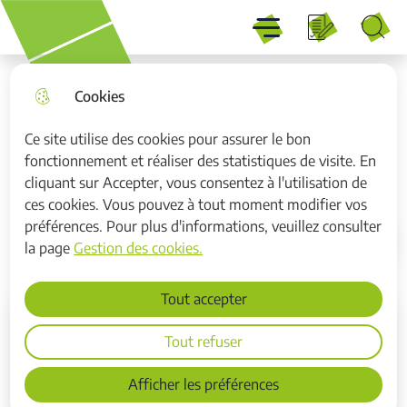
Menu
Aller
Aller au
Consulter
Aller à la
Menu principal
au
contenu
le plan du
recherche
Recherche
menu
principal
site
Cookies
Ce site utilise des cookies pour assurer le bon
fonctionnement et réaliser des statistiques de visite. En
VIVRE
cliquant sur Accepter, vous consentez à l'utilisation de
ces cookies. Vous pouvez à tout moment modifier vos
préférences. Pour plus d'informations, veuillez consulter
la page
Gestion des cookies.
Accueil
Tout accepter
Tout refuser
Afficher les préférences