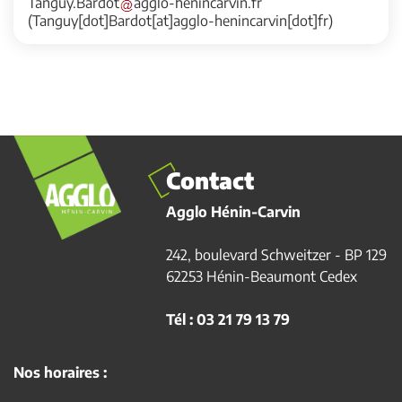
Tanguy
.
Bardot
agglo-henincarvin
.
fr
(Tanguy[dot]Bardot[at]agglo-henincarvin[dot]fr)
Contact
Agglo Hénin-Carvin
242, boulevard Schweitzer - BP 129
62253 Hénin-Beaumont Cedex
Tél : 03 21 79 13 79
Nos horaires :