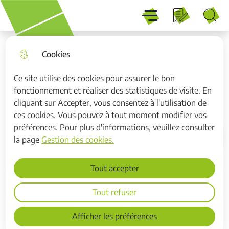
Menu
Aller
Aller au
Consulter
Aller à la
Menu principal
au
contenu
le plan du
recherche
Recherche
menu
principal
site
Cookies
Ce site utilise des cookies pour assurer le bon
fonctionnement et réaliser des statistiques de visite. En
Divercité
cliquant sur Accepter, vous consentez à l'utilisation de
ces cookies. Vous pouvez à tout moment modifier vos
préférences. Pour plus d'informations, veuillez consulter
la page
Gestion des cookies.
Accueil
Tout accepter
Sommaire
Tout refuser
Afficher les préférences
Le magazine d'information de