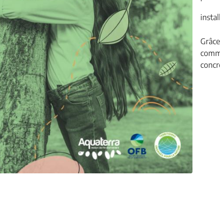
instal
Grâce
commu
concr
Zoom sur l'image