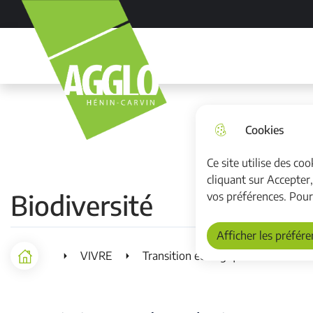
Aller au menu
Aller à la recherche
Aller au cont
Cookies
Ce site utilise des co
cliquant sur Accepter
Biodiversité
vos préférences. Pour
Afficher les préfér
VIVRE
Transition écologique
Biodive
Accueil
F
i