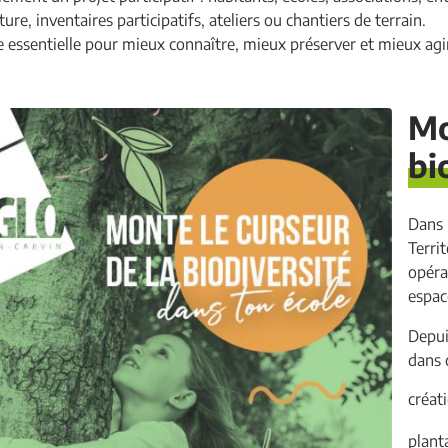
ture, inventaires participatifs, ateliers ou chantiers de terrain.
ssentielle pour mieux connaître, mieux préserver et mieux agir po
Mo
bi
Dans 
Terri
opéra
espace
Depui
dans 
créati
plant