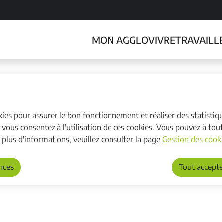
enu principal
Consulter le plan du site
N
MON AGGLO
VIVRE
TRAVAILL
a
Menu principal
v
i
g
okies pour assurer le bon fonctionnement et réaliser des statistiqu
a
, vous consentez à l'utilisation de ces cookies. Vous pouvez à t
t
 plus d'informations, veuillez consulter la page
Gestion des cooki
i
ences
Tout accept
o
rsité
n
p