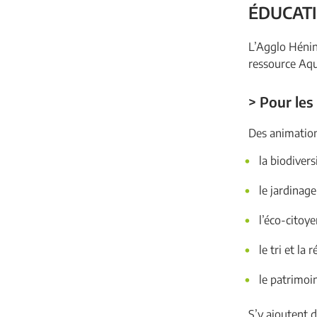
ÉDUCATI
L’Agglo Hénin
ressource Aqu
> Pour les
Des animation
la biodivers
le jardinage
l’éco-citoy
le tri et la
le patrimoi
S’y ajoutent 