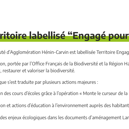
r
i
n
ritoire labellisé “Engagé pour
c
i
 d’Agglomération Hénin-Carvin est labellisée Territoire Enga
p
ion, portée par l’Office Français de la Biodiversité et la Région
 restaurer et valoriser la biodiversité.
a
l
ue s’est traduite par plusieurs actions majeures :
e
n des cours d’écoles grâce à l’opération « Monte le curseur de la 
tion et actions d’éducation à l’environnement auprès des habitants
 des enjeux écologiques dans les documents d’aménagement Lan