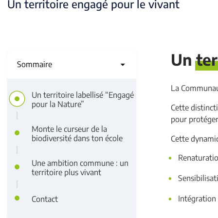
l
Un territoire engagé pour le vivant
d
'
Un ter
A
Sommaire
r
La Communauté
i
Un territoire labellisé “Engagé
pour la Nature”
Cette distinct
a
pour protéger,
Monte le curseur de la
n
biodiversité dans ton école
Cette dynamiq
e
Renaturatio
Une ambition commune : un
territoire plus vivant
Sensibilisa
Intégration
Contact