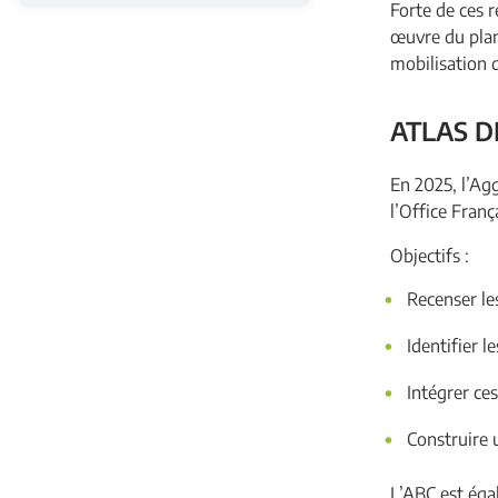
Forte de ces 
œuvre du plan
mobilisation d
ATLAS D
En 2025, l’Ag
l’Office Franç
Objectifs :
Recenser les
Identifier l
Intégrer ce
Construire 
L’ABC est égal