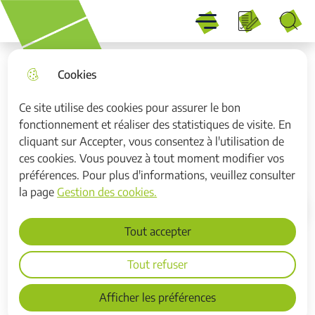
Menu
Aller
Aller au
Consulter
Aller à la
Menu principal
au
contenu
le plan du
recherche
Recherche
menu
principal
site
Cookies
Ce site utilise des cookies pour assurer le bon
fonctionnement et réaliser des statistiques de visite. En
Programme local de l'habitat
cliquant sur Accepter, vous consentez à l'utilisation de
2022-2028
ces cookies. Vous pouvez à tout moment modifier vos
préférences. Pour plus d'informations, veuillez consulter
la page
Gestion des cookies.
Accueil
Tout accepter
Tout refuser
La Communauté d'Agglomération Hénin-
Carvin conçoit et déploie un Programme
Afficher les préférences
local de l’habitat (PLH) pour 2022-2028,