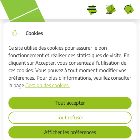
Menu
Aller
Aller au
Consulter
Aller à la
Menu principal
au
contenu
le plan du
recherche
Recherche
menu
principal
site
Cookies
Ce site utilise des cookies pour assurer le bon
fonctionnement et réaliser des statistiques de visite. En
Travaux de rénovation de l’A1
cliquant sur Accepter, vous consentez à l'utilisation de
entre Dourges et Carvin
ces cookies. Vous pouvez à tout moment modifier vos
préférences. Pour plus d'informations, veuillez consulter
Travaux
la page
Gestion des cookies.
Tout accepter
Accueil
Tout refuser
Du 2 au 14 août 2026
Afficher les préférences