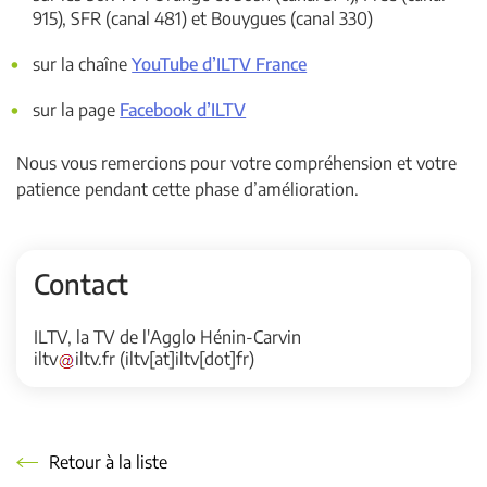
915), SFR (canal 481) et Bouygues (canal 330)
sur la chaîne
YouTube d’ILTV France
sur la page
Facebook d’ILTV
Nous vous remercions pour votre compréhension et votre
patience pendant cette phase d’amélioration.
Contact
ILTV, la TV de l'Agglo Hénin-Carvin
iltv
iltv
.
fr
(iltv[at]iltv[dot]fr)
Retour à la liste
Retour à la liste