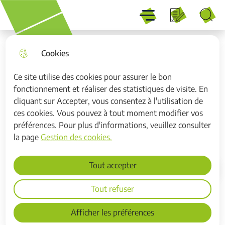
Menu
Aller
Aller au
Consulter
Aller à la
Menu principal
au
contenu
le plan du
recherche
Recherche
menu
principal
site
Cookies
Ce site utilise des cookies pour assurer le bon
fonctionnement et réaliser des statistiques de visite. En
Site internet d’ILTV en
cliquant sur Accepter, vous consentez à l'utilisation de
maintenance
ces cookies. Vous pouvez à tout moment modifier vos
préférences. Pour plus d'informations, veuillez consulter
Agglo
la page
Gestion des cookies.
Tout accepter
Accueil
Tout refuser
Retrouvez les actualités sur les box,
Afficher les préférences