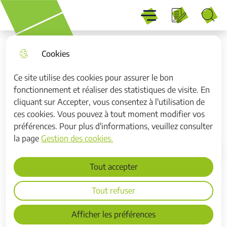
Menu
Aller
Aller au
Consulter
Aller à la
Menu principal
au
contenu
le plan du
recherche
Recherche
menu
principal
site
Cookies
Ce site utilise des cookies pour assurer le bon
fonctionnement et réaliser des statistiques de visite. En
Parc d’activités du Tour
cliquant sur Accepter, vous consentez à l'utilisation de
d’Horloge, Carvin
ces cookies. Vous pouvez à tout moment modifier vos
préférences. Pour plus d'informations, veuillez consulter
la page
Gestion des cookies.
Accueil
Tout accepter
Tout refuser
Sommaire
Afficher les préférences