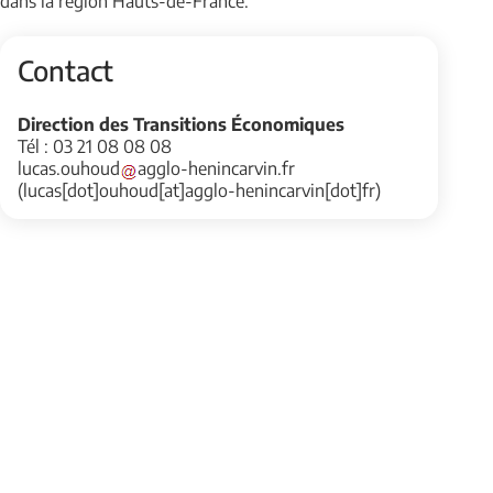
dans la région Hauts-de-France.
Contact
Direction des Transitions Économiques
Tél : 03 21 08 08 08
lucas
.
ouhoud
agglo-henincarvin
.
fr
(lucas[dot]ouhoud[at]agglo-henincarvin[dot]fr)