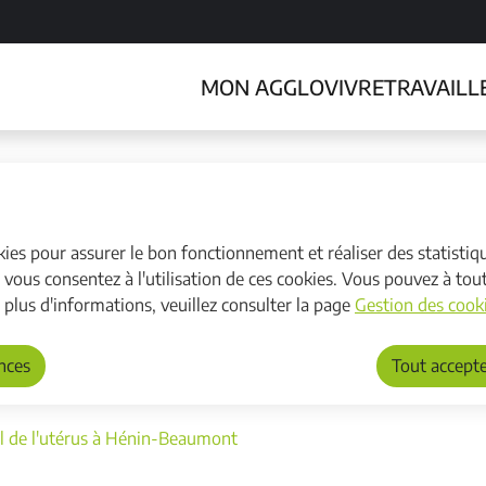
enu principal
Consulter le plan du site
N
MON AGGLO
VIVRE
TRAVAILL
a
Menu principal
v
i
g
okies pour assurer le bon fonctionnement et réaliser des statistiqu
a
, vous consentez à l'utilisation de ces cookies. Vous pouvez à t
t
cer du col de l'utérus à H
 plus d'informations, veuillez consulter la page
Gestion des cooki
i
ences
Tout accept
o
n
ol de l'utérus à Hénin-Beaumont
p