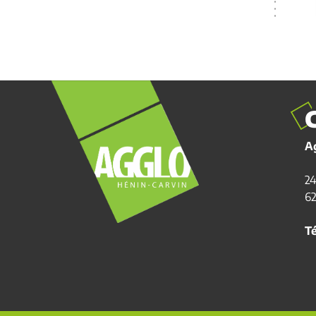
A
24
6
Té