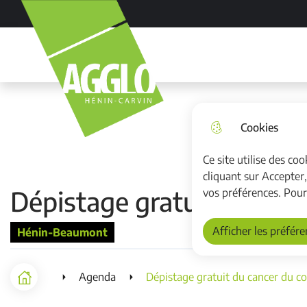
Aller au menu
Aller à la recherche
Aller au cont
Cookies
Ce site utilise des co
cliquant sur Accepter
Dépistage gratuit du can
vos préférences. Pour
Afficher les préfér
Hénin-Beaumont
Agenda
Dépistage gratuit du cancer du c
Accueil
F