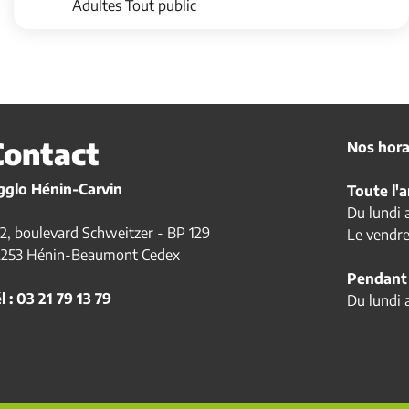
Adultes Tout public
Contact
Nos horai
gglo Hénin-Carvin
Toute l'
Du lundi 
2, boulevard Schweitzer - BP 129
Le vendre
2253 Hénin-Beaumont Cedex
Pendant 
l : 03 21 79 13 79
Du lundi 