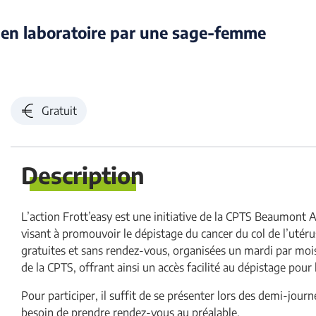
r
 en laboratoire par une sage-femme
i
n
c
Gratuit
i
p
Description
a
l
L’action Frott’easy est une initiative de la CPTS Beaumont Ar
e
visant à promouvoir le dépistage du cancer du col de l’uté
gratuites et sans rendez-vous, organisées un mardi par mo
de la CPTS, offrant ainsi un accès facilité au dépistage pour
Pour participer, il suffit de se présenter lors des demi-jour
besoin de prendre rendez-vous au préalable.