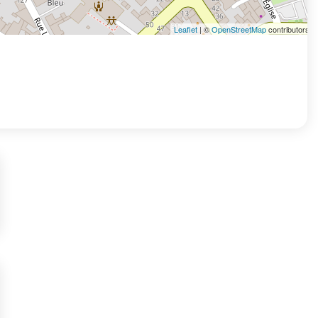
Leaflet
| ©
OpenStreetMap
contributors