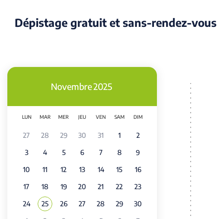
i
l
Dépistage gratuit et sans-rendez-vous
d
'
A
Novembre
2025
r
i
LUN
MAR
MER
JEU
VEN
SAM
DIM
a
27
28
29
30
31
1
2
n
3
4
5
6
7
8
9
e
10
11
12
13
14
15
16
17
18
19
20
21
22
23
24
25
26
27
28
29
30
Voir tous les événements de
Novembre 2025